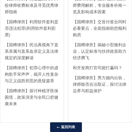
纷律师收费标准及寻觅优秀律
师费用解析，专业服务价格一
师指南
览及影响成本因素
【国樽律所】利用软件套利是
【国樽律所】交首付签合同时
否违法犯罪(利用软件套利彩
必看要点，全面指南助您顺利
票)
购房
【国樽律所】民法典视角下直
【国樽律所】揭秘小型微利企
系亲属与直系血亲定义及法律
业，认定标准与扶持政策助力
规定的深度解读
经济腾飞
【国樽律所】犯罪心理中的虚
和开发商打官司能打赢吗？
构歌手宋声声，揭开人性复杂
【国樽律所】男方婚内出轨，
与正义战胜邪恶的悬疑篇章
律师能否合法取证，探讨法律
【国樽律所】探讨种植牙医保
边界与权益保护
困境，政策演变与全民口腔健
康未来
← 返回列表