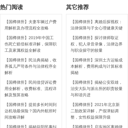
热门阅读
其它推荐
【国樽律所】夫妻车辆过户费
【国樽律所】离婚后探视权：
用解析及办理流程全攻略
法律保障与子女心理健康关键
【国樽律所】2019年中国工
【国樽律所】探讨律师取证
伤死亡赔偿标准详解，保障职
权，犯人录音录像，法律边界
工及家属权益全解读
与职业操守的较量
【国樽律所】民法典揭秘，收
【国樽律所】深圳土方运输成
养孤儿严苛条件与法律程序全
本解析，费用构成与计算标准
解析
揭秘
【国樽律所】民间借贷诉讼费
【国樽律所】揭秘公安双雄，
用全解析，收费标准、流程详
治安大队与派出所的职责较量
解及预算攻略
与和谐共进
【国樽律所】提前多长时间到
【国樽律所】2021年北京新
达机场最保险？国内外航班时
二胎政策详解，产假津贴调
间攻略详解
整，女性权益保障升级
【国樽律所】揭秘益阳民事纠
【国樽律所】启东地区离婚律