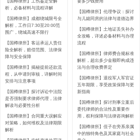
【国樽律所】工伤鉴定全解
要多少钱费用
析，必备材料与流程详解
【国樽律所】伦理争议：探讨
【国樽律所】成都绕城限号全
与儿媳同房的法律与道德边界
解析，工作日7:30至20:00范
【国樽律所】土地证丢失补办
围广，绕城高速不限行
全攻略，详述必备材料与办理
【国樽律所】客运承运人责任
流程
险全解析，赔偿范围、法律保
【国樽律所】律师费合规标准
障与安全保障
解析，超出多少金额即构成违
【国樽律所】揭秘提前还款流
法与合理收费界定
程，从申请到审核，详解时间
【国樽律所】退役军人军官证
安排与注意事项
五年期限，享受政策保障与更
【国樽律所】探讨诉讼中法院
新指南
是否强制要求律师代理，法律
【国樽律所】探讨刑事立案后
解读与必要性分析
委托律师的合法性及重要作
【国樽律所】合同重大误解应
用，权利保障与法律咨询解析
对策略，如何维权及法律期限
【国樽律所】侄子在旁系亲属
解析
中的独特角色及其家庭与社会