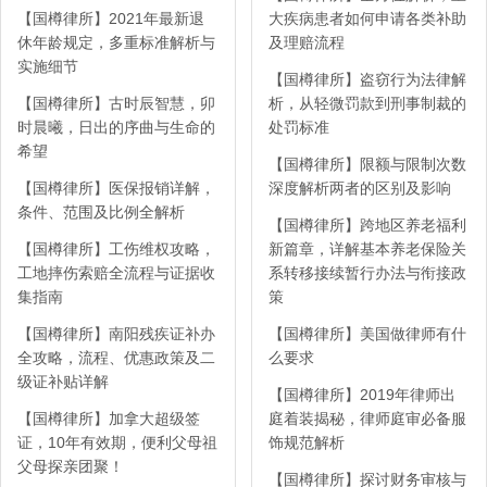
【国樽律所】2021年最新退
大疾病患者如何申请各类补助
休年龄规定，多重标准解析与
及理赔流程
实施细节
【国樽律所】盗窃行为法律解
【国樽律所】古时辰智慧，卯
析，从轻微罚款到刑事制裁的
时晨曦，日出的序曲与生命的
处罚标准
希望
【国樽律所】限额与限制次数
【国樽律所】医保报销详解，
深度解析两者的区别及影响
条件、范围及比例全解析
【国樽律所】跨地区养老福利
【国樽律所】工伤维权攻略，
新篇章，详解基本养老保险关
工地摔伤索赔全流程与证据收
系转移接续暂行办法与衔接政
集指南
策
【国樽律所】南阳残疾证补办
【国樽律所】美国做律师有什
全攻略，流程、优惠政策及二
么要求
级证补贴详解
【国樽律所】2019年律师出
【国樽律所】加拿大超级签
庭着装揭秘，律师庭审必备服
证，10年有效期，便利父母祖
饰规范解析
父母探亲团聚！
【国樽律所】探讨财务审核与