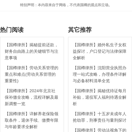
特别声明：本内容来自于网络，不代表国樽的观点和立场。
热门阅读
其它推荐
【国樽律所】揭秘提前还款，
【国樽律所】婚外私生子女权
财务自由路上的关键细节与注
益探讨，户口登记与法律保障
意事项
全解析
【国樽律所】劳动关系管理的
【国樽律所】沈阳营业执照办
重点和难点(劳动关系管理的
理一站式攻略，办理条件详解
重要性)
与必备材料清单全览
【国樽律所】2024年北京社
【国樽律所】揭秘优待证每月
保补缴全攻略，流程详解及最
补贴，退役军人福利待遇全解
新调整一览
析
【国樽律所】详解养老保险领
【国樽律所】十五岁未成年人
取条件，退休手续、缴费年限
抢劫罪，刑事责任与量刑探讨
与年龄要求全解析
【国樽律所】劳动法视角下的