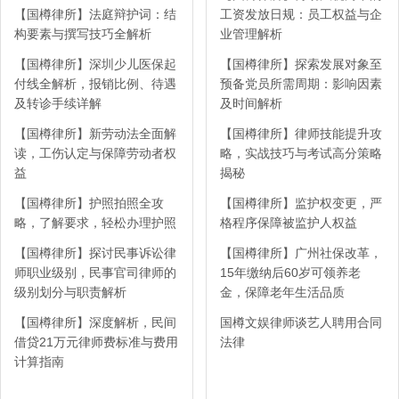
【国樽律所】法庭辩护词：结
工资发放日规：员工权益与企
构要素与撰写技巧全解析
业管理解析
【国樽律所】深圳少儿医保起
【国樽律所】探索发展对象至
付线全解析，报销比例、待遇
预备党员所需周期：影响因素
及转诊手续详解
及时间解析
【国樽律所】新劳动法全面解
【国樽律所】律师技能提升攻
读，工伤认定与保障劳动者权
略，实战技巧与考试高分策略
益
揭秘
【国樽律所】护照拍照全攻
【国樽律所】监护权变更，严
略，了解要求，轻松办理护照
格程序保障被监护人权益
【国樽律所】探讨民事诉讼律
【国樽律所】广州社保改革，
师职业级别，民事官司律师的
15年缴纳后60岁可领养老
级别划分与职责解析
金，保障老年生活品质
【国樽律所】深度解析，民间
国樽文娱律师谈艺人聘用合同
借贷21万元律师费标准与费用
法律
计算指南