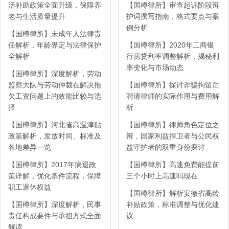
活补助政策全面升级，保障养
【国樽律所】审查起诉阶段辩
老与生活质量提升
护词撰写指南，格式要点与案
例分析
【国樽律所】未成年人法律责
任解析，年龄界定与法律保护
【国樽律所】2020年工商银
全解析
行房贷利率调整解析，揭秘利
率变化与市场动态
【国樽律所】深度解析，劳动
监察大队与劳动仲裁在解决拖
【国樽律所】探讨诈骗拘留后
欠工资问题上的效能比较与选
聘请律师的实际作用与费用解
择
析
【国樽律所】河北省高温津贴
【国樽律所】律师角色定位之
政策解析，发放时间、标准及
辩，国家利益捍卫者与公民权
各地差异一览
益守护者的双重身份探讨
【国樽律所】2017年病退政
【国樽律所】高速免费能提前
策详解，优化条件流程，保障
三个小时上高速吗现在
职工退休权益
【国樽律所】解析安徽省高龄
【国樽律所】深度解析，民事
补贴政策，标准调整与优化建
责任构成要件与承担方式全面
议
解读