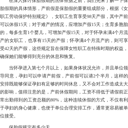
在深入探讨保胎假期的法律依据之前，我们先来了解一下保
胎假期的具体情形，产前假是保胎假的重要组成部分，根据《女
职工劳动保护特别规定》，女职工生育享受98天产假，其中产前
可以休假15天；对于难产的情况，应增加产假15天；生育多胞胎
的，每多生育1个婴儿，可增加产假15天，对于怀孕未满4个月流
产的女职工，也享有15天的产假；怀孕满4个月流产的，则可享
受42天的产假，这些规定旨在保障女性职工在特殊时期的权益，
确保她们能够得到充分的休息和恢复。
当怀孕进入第七个月以上，如果身体状况允许，并且单位领
导同意，孕妇可以申请产前假，产前假可以请2个半月，这样的
安排既能够保证孕妇有足够的时间休息，又不会对工作造成太大
的影响，值得注意的是，产前休假期间，工资不得低于请假前正
常出勤得到的工资总额的80%，这种连续休假的方式，不仅有利
于孕妇的身心健康，也便于单位合理安排工作，通常更容易被单
位接受。
保胎假规定有多少天