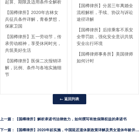
起算、期限及适用条件全解析
【国樽律所】分居三年离婚全
【国樽律所】2020年吉林女
流程解析，手续、协议与诉讼
兵征兵条件详解，青春梦想，
途径详解
保家卫国
【国樽律所】后排乘客不系安
【国樽律所】五一劳动节，传
全带罚款，强化安全意识共筑
承劳动精神，享受休闲时光，
安全出行环境
共筑美好生活
【国樽律师事务所】美国律师
【国樽律所】医保二次报销详
如何计时
解，比例、条件与各地实施细
节
← 返回列表
上一篇：【国樽律所】解析承诺书法律效力，如何撰写有效保障权益的承诺书
下一篇：【国樽律所】2020年起实施，中国延迟退休新政策详解及男女退休年龄并轨展望