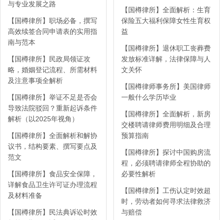
与专业发展之路
【国樽律所】全面解析：生育
【国樽律所】职场必备，撰写
保险五大福利保障女性生育权
高效续签合同申请表的实用指
益
南与范本
【国樽律所】退休职工丧葬费
【国樽律所】民政局领证攻
发放标准详解，法律保障与人
略，婚姻登记流程、所需材料
文关怀
及注意事项全解析
【国樽律师事务所】美国律师
【国樽律所】举证不足是否会
一般什么学历毕业
导致法院驳回？重新起诉条件
【国樽律所】全面解析，新房
解析（以2025年视角）
交楼聘请律师费用明细及合理
【国樽律所】全面解析和解协
预算指南
议书，结构要素、撰写要点及
【国樽律所】探讨中国购房流
范文
程，必须聘请律师全程协助的
【国樽律所】食品安全保障，
必要性解析
详解食品卫生许可证办理流程
【国樽律所】工伤认定时效超
及材料准备
时，劳动者如何寻求法律救济
【国樽律所】民法典诉讼时效
与赔偿