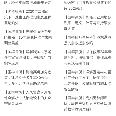
略，轻松实现海滨城市安居梦
些内容（百度教育权威答案解
读 2025版）
【国樽律所】2020年二胎政
策下，准生证办理指南及生育
【国樽律所】揭秘工业用地容
登记须知
积率：定义、计算与可持续发
展之道
【国樽律所】养老保险缴费年
限揭秘，15年最低标准与未来
【国樽律师事务所】股东退股
调整展望
是入多少退多少吗
【国樽律所】详解我国民事案
【国樽律所】取保候审24年量
件二审审理期限，法律规定与
刑分析，法律依据、操作流程
实际应用
与判决结果详解
【国樽律所】河南高考加分政
【国樽律所】详解围墙与花园
策，建档立卡考生享40分助
住宅楼施工方案，进度控制、
力，多元升学路径助梦未来
土方开挖、质量标准与施工准
备全解析
【国樽律所】人民警察录用条
件全解析，法治建设中的安全
【国樽律所】离婚无律师应
守护者标准
诉，缺席应诉后果与有效法律
维权策略深度解析