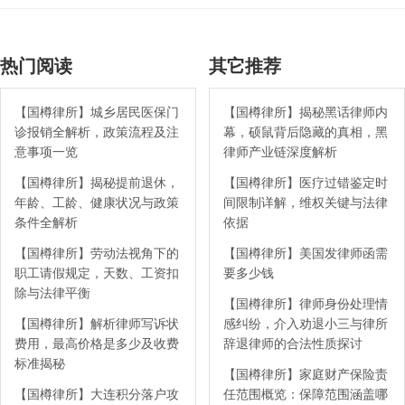
热门阅读
其它推荐
【国樽律所】城乡居民医保门
【国樽律所】揭秘黑话律师内
诊报销全解析，政策流程及注
幕，硕鼠背后隐藏的真相，黑
意事项一览
律师产业链深度解析
【国樽律所】揭秘提前退休，
【国樽律所】医疗过错鉴定时
年龄、工龄、健康状况与政策
间限制详解，维权关键与法律
条件全解析
依据
【国樽律所】劳动法视角下的
【国樽律所】美国发律师函需
职工请假规定，天数、工资扣
要多少钱
除与法律平衡
【国樽律所】律师身份处理情
【国樽律所】解析律师写诉状
感纠纷，介入劝退小三与律所
费用，最高价格是多少及收费
辞退律师的合法性质探讨
标准揭秘
【国樽律所】家庭财产保险责
【国樽律所】大连积分落户攻
任范围概览：保障范围涵盖哪