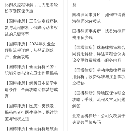
比例及流程详解，助力患者轻
裂
松享受医保优惠
国樽律师事务所：如何申请香
【国樽律所】工伤认定程序恢
港律师olqe考试
复与流程解析，保障劳动者权
国樽律师事务所：找香港律师
益的关键环节
费用多少钱
【国樽律所】2024年失业金
【国樽律所】珠海律师审核合
领取流程详解，从登记到落
同费用解析，详述章程合伙协
户，全面攻略
议变更收费标准与服务内容
【国樽律所】全面解析民警：
【国樽律所】劳动仲裁律师费
职能分类与治安卫士作用揭秘
用解析，收费标准与注意事项
【国樽律所】解析日本留学申
全揭秘
请条件，全面攻略助你梦想成
【国樽律所】异地医保转移全
真
攻略，手续、流程及常见问题
【国樽律所】医患冲突频发，
解答
揭秘患者打医生事件，探讨防
北京国樽律所：公司欠税属于
范与维权之道
夫妻共同债务吗
【国樽律所】全面解析建筑面