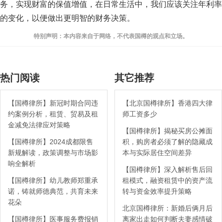
务，实现财富的保值增值，在日常生活中，我们应该关注年利率
的变化，以便做出更明智的财务决策。
特别声明：本内容来自于网络，不代表国樽的观点和立场。
热门阅读
其它推荐
【国樽律所】新冠时期合同违
【北京国樽律所】香港四大律
约案例分析，租赁、贸易及租
师工资多少
金减免法律应对策略
【国樽律所】揭秘买房公摊面
【国樽律所】2024成都限售
积，购房者必须了解的隐藏成
新规解读，政策调整与市场影
本与实际居住空间差异
响全解析
【国樽律所】深入解析售后回
【国樽律所】幼儿教师郑重承
租模式，融资租赁中的资产流
诺，铸就师德典范，共育未来
转与资金效率提升策略
花朵
北京国樽律所：新婚后俩月后
【国樽律所】医事服务费报销
离家出走如何判断夫妻感情破