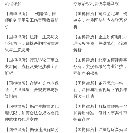
流程详解
夺政治权利者仍享选举权
【国樽律所】 工伤赔偿，律
【国樽律所】司法鉴定与工伤
师服务费用及工伤官司收费解
鉴定，本质区别与内在联系解
析
析
【国樽律所】法律、生态与文
【国樽律所】企业如何顺利办
化视角下，蜘蛛杀戮的法律后
理劳务资质，关键地点与流程
果与生态思考
解析
【国樽律所】行政诉讼二审立
【国樽律所】北京国樽律师事
案时间、流程及关键步骤全面
务所：文娱领域的专业辩护，
解析
守护您的权益
【国樽律所】详解补充养老保
【国樽律所】犯罪概念与特
险，法律风险、合规要求与投
征，法律与社会视角下的多维
资指南
解读与价值
【国樽律所】探讨仲裁律师代
【国樽律所】解析律师民事辩
理权限，如何合法合规地委托
护费用标准，每月民事案件辩
仲裁律师代理案件
护费详述
【国樽律所】揭秘违法解除劳
【国樽律所】详探起诉离婚律