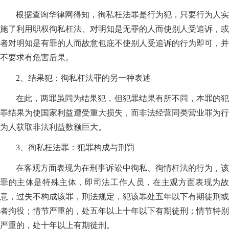
根据查询华律网得知，徇私枉法罪是行为犯，只要行为人实
施了利用职权徇私枉法、对明知是无罪的人而使别人受追诉，或
者对明知是有罪的人而故意包庇不使别人受追诉的行为即可，并
不要求有危害后果。
2、结果犯：徇私枉法罪的另一种表述
在此，两罪虽同为结果犯，但犯罪结果有所不同，本罪的犯
罪结果为使国家利益遭受重大损失，而非法经营同类营业罪为行
为人获取非法利益数额巨大。
3、徇私枉法罪：犯罪构成与刑罚
在客观方面表现为在刑事诉讼中徇私、徇情枉法的行为，该
罪的主体是特殊主体，即司法工作人员，在主观方面表现为故
意，过失不构成该罪，刑法规定，犯该罪处五年以下有期徒刑或
者拘役；情节严重的，处五年以上十年以下有期徒刑；情节特别
严重的，处十年以上有期徒刑。