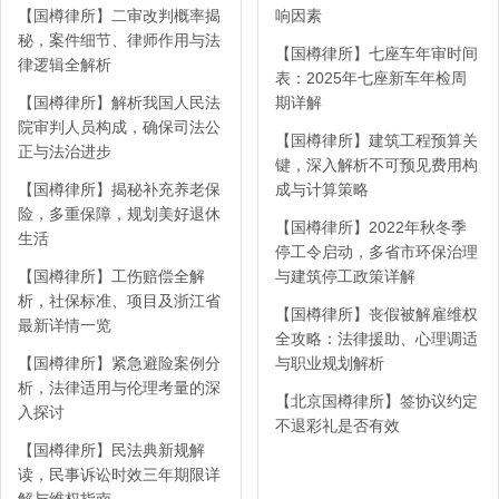
【国樽律所】二审改判概率揭
响因素
秘，案件细节、律师作用与法
【国樽律所】七座车年审时间
律逻辑全解析
表：2025年七座新车年检周
【国樽律所】解析我国人民法
期详解
院审判人员构成，确保司法公
【国樽律所】建筑工程预算关
正与法治进步
键，深入解析不可预见费用构
【国樽律所】揭秘补充养老保
成与计算策略
险，多重保障，规划美好退休
【国樽律所】2022年秋冬季
生活
停工令启动，多省市环保治理
【国樽律所】工伤赔偿全解
与建筑停工政策详解
析，社保标准、项目及浙江省
【国樽律所】丧假被解雇维权
最新详情一览
全攻略：法律援助、心理调适
【国樽律所】紧急避险案例分
与职业规划解析
析，法律适用与伦理考量的深
【北京国樽律所】签协议约定
入探讨
不退彩礼是否有效
【国樽律所】民法典新规解
读，民事诉讼时效三年期限详