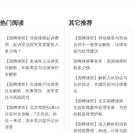
热门阅读
其它推荐
【国樽律所】详探律师起诉费
【国樽律所】劳动规章与劳动
用，起诉至法院究竟需要投入
合同不一致争议解析，法律依
多少钱？
据与处理建议
【国樽律所】未成年人法律责
国樽律师事务所：美国律师时
任解析，年龄界定与法律保护
薪多少钱
全解析
【国樽律所】解析入伙协议与
【国樽律所】出借账户法律责
合伙协议，关键区别与法律要
任全解析，民事责任、连带责
点
任与风险防范
【国樽律所】北京国樽律师：
【国樽律所】北京驾照扣满12
文娱影视案件处理专家，为您
分应对全攻略，7天培训、科
的权益保驾护航
目一考试，安全意识提升记分
【国樽律所】深入解析利润表
清零
所得税费用，构成、计算与影