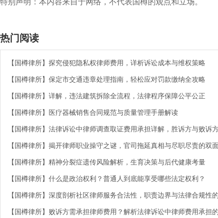
特别声明：本内容来自于网络，不代表国樽的观点和立场。
热门阅读
【国樽律所】探究侵犯隐私权律师费用，详析诉讼成本与维权策略
【国樽律所】保定市交通违章处理指南，轻松应对罚款缴纳全攻略
【国樽律所】详解，违法建筑拆除全流程，法律程序保障公平公正
【国樽律所】医疗器械销售合同规范与质量管理手册解读
【国樽律所】法律诉讼中律师调查取证费用承担详解，胜诉方与败诉
【国樽律所】揭开律师职业操守之谜，官司拖延真相与尽职尽责的双
【国樽律所】精神分裂症遗传风险解析，生育决策与后代健康考量
【国樽律所】什么是政治权利？普通人到底能享受哪些法定权利？
【国樽律所】深度剖析社区律师服务合法性，职责边界与法律合规性
【国樽律所】败诉方需承担律师费用？解析法律诉讼中律师费用承担