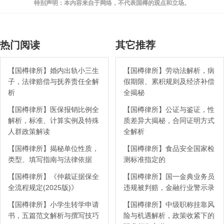
特别声明：本内容来自于网络，不代表国樽的观点和立场。
热门阅读
其它推荐
【国樽律所】婚内出轨小三生
【国樽律所】劳动法解析，病
子，法律赔偿与抚养责任全解
假期限、累积规则及经济补偿
析
全揭秘
【国樽律所】医保报销比例全
【国樽律所】公证与鉴证，性
解析，标准、计算实例及特殊
质差异大揭秘，合同证明方式
人群政策解读
全解析
【国樽律所】揭秘单位性质，
【国樽律所】食品安全国家检
类型、填写指南与法律依据
测标准指定的
【国樽律所】《仲裁证据保全
【国樽律所】国一金典业务员
全流程规定(2025版)》
违规被判赔，金融行业警示录
【国樽律所】小学生转学申请
【国樽律所】中级职称挂靠风
书，五篇范文解析与撰写技巧
险与机遇解析，政策收紧下的