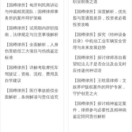
职业权衡之道
【国樽律所】匈牙利民商诉讼
与仲裁精英团队：国樽律师事
【国樽律所】深度解析，优先
务所的案件辩护策略
股与普通股差异，投资者必看
投资攻略
【国樽律所】试用期内辞职指
南，法律规定与注意事项解析
【国樽律所】探究《特种设备
目录》中机动工业车辆安全管
【国樽律所】全面解析，人身
理与未来发展趋势
伤害赔偿三大项目与伤残鉴定
标准
【国樽律所】探讨律师亲自看
望犯法儿子是否合法及会见时
【国樽律所】详解考取摩托车
应传递何种话语
驾驶证，资格、流程、费用及
自学建议
【国樽律所】王晗晨律师：文
娱界IP版权案件的辩护专家，
【国樽律所】医疗事故赔偿全
守护创意之火
面解析，条例解读与责任追究
【国樽律所】探讨精神鉴定案
件，律师参与必要性及精神病
鉴定陪同责任解析