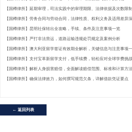
【国樽律所】延期审理，司法实践中的审理期限、法律依据及次数限
【国樽律所】劳务合同与劳动合同，法律性质、权利义务及适用差异
【国樽律所】昆明社保转出全攻略，手续、条件及注意事项一览
【国樽律所】严打非法营运，道路运输违规处罚规定及案例分析
【国樽律所】澳大利亚留学签证有效期全解析，关键信息与注意事项
【国樽律所】支付宝革新留学支付，低手续费，轻松应对全球学费挑
【国樽律所】解析人身损害赔偿，全面解读赔偿范围、标准和计算方
【国樽律所】确保法律效力，如何撰写规范欠条，详解借款凭证要点
← 返回列表