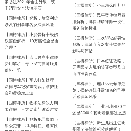
消防法2021年全面升级，筑
【国樽律所】小三怎么能判刑
牢消防安全法治基石
【国樽律所】民事案件律师费
【国樽律所】解析，放高利贷
用解析，详探聘请律师一次性
涉及的刑事罪名及法律风险
服务价格标准
【国樽律所】小腿骨折十级伤
【国樽律所】二次诉讼必要性
残赔偿解析，10万赔偿金是否
解析，律师介入对案件结果的
合理？
影响与评估
【国樽律所】吉安民商事律师
【国樽律所】日本签证攻略，
费用解析，专业民商律师服务
无需限制入境的签证类型及自
价格一览
由行准备要点
【国樽律所】军人打架处理，
【国樽律所】连江诉讼领域翘
法律与军纪双重制裁，维护社
楚，揭秘连江县最知名的刑事
会和谐稳定之道
诉讼律师风采
【国樽律所】收条法律效力期
【国樽律所】工业用地租20年
限详解，三大要素与诉讼时效
还是50年？聪明老板都这么选
【国樽律所】解析犯罪集团与
【国樽律所】新生儿出生证明
聚众犯罪，组织特征、危害性
受阻？法律维权攻略解析！