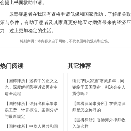
会提出书面救助申请。
尿毒症患者在我国有资格申请低保和国家救助，了解相关政
策与条件，有助于患者及其家庭更好地应对病痛带来的经济压
力，过上更加稳定的生活。
特别声明：本内容来自于网络，不代表国樽的观点和立场。
热门阅读
其它推荐
【国樽律所】迷雾中的正义之
缅北“四大家族”潜藏多年，同
光，深度解析民事诉讼再审申
犯终于回国受审，判决会令人
请全流程
震惊吗？
【国樽律所】详解出租车肇事
【国樽律师事务所】在香港律
误工费，计算标准、案例分析
师是怎么称呼的
与最新规定
【国樽律所】香港海外律师收
【国樽律所】中华人民共和国
入怎么样