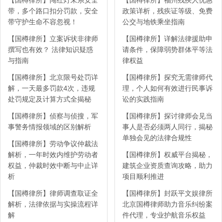
【国樽律所】闯红灯未系安全
【国樽律所】福州残疾人优惠
带，多个路口扣分罚款，安全
政策详析，残疾证等级、免费
带守护生命不容忽视！
公交与地铁乘坐指南
【国樽律所】立案诉状非律师
【国樽律所】详解法律援助申
撰写也有效？ 法律知识疑惑
请条件，保障弱势群体平等法
与指南
律权益
【国樽律所】北京限号处罚详
【国樽律所】探究无需律师代
解，一天最多罚款4次，违规
理，个人如何有效进行民事诉
处罚规定及计算方式全揭秘
讼的实践指南
【国樽律所】侦察与侦搜，军
【国樽律所】探讨律师会见当
事警务情报领域的区别解析
事人是否必须两人同行，揭秘
单独会见的法律合规性
【国樽律所】劳动争议仲裁法
解析，一年时效内维护劳动者
【国樽律所】权威平台揭秘，
权益，仲裁时效中断与中止详
建筑企业资质查询攻略，助力
析
项目顺利推进
【国樽律所】律师调查取证全
【国樽律所】封跃平文娱律所
解析，法律依据与实操流程详
北京国樽律师助力音乐纠纷案
解
件代理，专业护航音乐权益