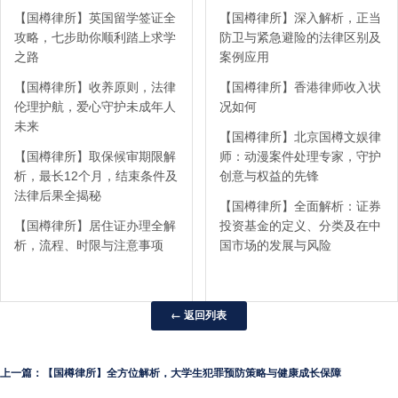
【国樽律所】英国留学签证全
【国樽律所】深入解析，正当
攻略，七步助你顺利踏上求学
防卫与紧急避险的法律区别及
之路
案例应用
【国樽律所】收养原则，法律
【国樽律所】香港律师收入状
伦理护航，爱心守护未成年人
况如何
未来
【国樽律所】北京国樽文娱律
【国樽律所】取保候审期限解
师：动漫案件处理专家，守护
析，最长12个月，结束条件及
创意与权益的先锋
法律后果全揭秘
【国樽律所】全面解析：证券
【国樽律所】居住证办理全解
投资基金的定义、分类及在中
析，流程、时限与注意事项
国市场的发展与风险
← 返回列表
上一篇：【国樽律所】全方位解析，大学生犯罪预防策略与健康成长保障