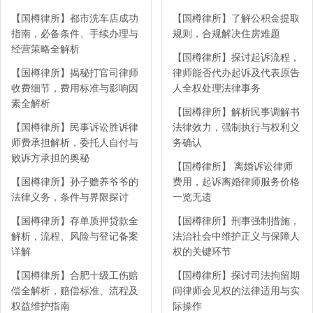
【国樽律所】都市洗车店成功
【国樽律所】了解公积金提取
指南，必备条件、手续办理与
规则，合规解决住房难题
经营策略全解析
【国樽律所】探讨起诉流程，
【国樽律所】揭秘打官司律师
律师能否代办起诉及代表原告
收费细节，费用标准与影响因
人全权处理法律事务
素全解析
【国樽律所】解析民事调解书
【国樽律所】民事诉讼胜诉律
法律效力，强制执行与权利义
师费承担解析，委托人自付与
务确认
败诉方承担的奥秘
【国樽律所】 离婚诉讼律师
【国樽律所】孙子赡养爷爷的
费用，起诉离婚律师服务价格
法律义务，条件与界限探讨
一览无遗
【国樽律所】存单质押贷款全
【国樽律所】刑事强制措施，
解析，流程、风险与登记备案
法治社会中维护正义与保障人
详解
权的关键环节
【国樽律所】合肥十级工伤赔
【国樽律所】探讨司法拘留期
偿全解析，赔偿标准、流程及
间律师会见权的法律适用与实
权益维护指南
际操作