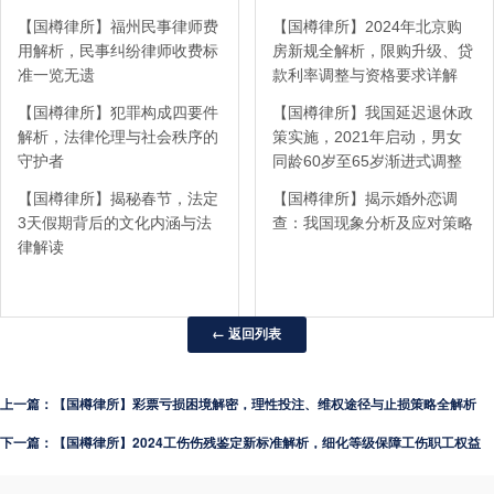
【国樽律所】福州民事律师费
【国樽律所】2024年北京购
用解析，民事纠纷律师收费标
房新规全解析，限购升级、贷
准一览无遗
款利率调整与资格要求详解
【国樽律所】犯罪构成四要件
【国樽律所】我国延迟退休政
解析，法律伦理与社会秩序的
策实施，2021年启动，男女
守护者
同龄60岁至65岁渐进式调整
【国樽律所】揭秘春节，法定
【国樽律所】揭示婚外恋调
3天假期背后的文化内涵与法
查：我国现象分析及应对策略
律解读
← 返回列表
上一篇：【国樽律所】彩票亏损困境解密，理性投注、维权途径与止损策略全解析
下一篇：【国樽律所】2024工伤伤残鉴定新标准解析，细化等级保障工伤职工权益