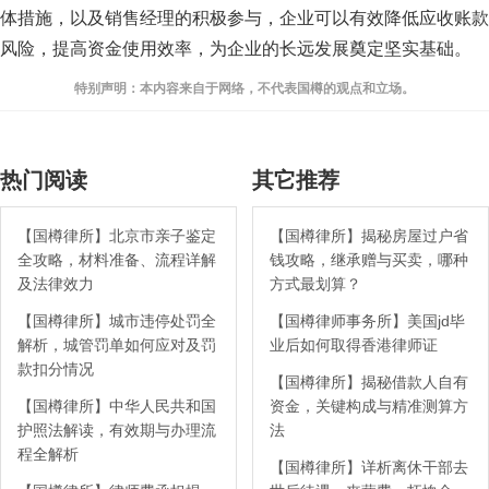
体措施，以及销售经理的积极参与，企业可以有效降低应收账款
风险，提高资金使用效率，为企业的长远发展奠定坚实基础。
特别声明：本内容来自于网络，不代表国樽的观点和立场。
热门阅读
其它推荐
【国樽律所】北京市亲子鉴定
【国樽律所】揭秘房屋过户省
全攻略，材料准备、流程详解
钱攻略，继承赠与买卖，哪种
及法律效力
方式最划算？
【国樽律所】城市违停处罚全
【国樽律师事务所】美国jd毕
解析，城管罚单如何应对及罚
业后如何取得香港律师证
款扣分情况
【国樽律所】揭秘借款人自有
【国樽律所】中华人民共和国
资金，关键构成与精准测算方
护照法解读，有效期与办理流
法
程全解析
【国樽律所】详析离休干部去