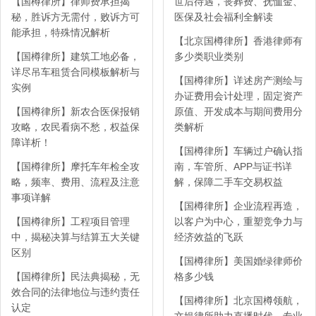
【国樽律所】律师费承担揭
世后待遇，丧葬费、抚恤金、
秘，胜诉方无需付，败诉方可
医保及社会福利全解读
能承担，特殊情况解析
【北京国樽律所】香港律师有
【国樽律所】建筑工地必备，
多少类职业类别
详尽吊车租赁合同模板解析与
【国樽律所】详述房产测绘与
实例
办证费用会计处理，固定资产
【国樽律所】新农合医保报销
原值、开发成本与期间费用分
攻略，农民看病不愁，权益保
类解析
障详析！
【国樽律所】车辆过户确认指
【国樽律所】摩托车年检全攻
南，车管所、APP与证书详
略，频率、费用、流程及注意
解，保障二手车交易权益
事项详解
【国樽律所】企业流程再造，
【国樽律所】工程项目管理
以客户为中心，重塑竞争力与
中，揭秘决算与结算五大关键
经济效益的飞跃
区别
【国樽律所】美国婚绿律师价
【国樽律所】民法典揭秘，无
格多少钱
效合同的法律地位与违约责任
【国樽律所】北京国樽领航，
认定
文娱律所助力直播时代，专业