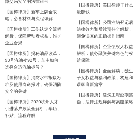
障交易安全的法律纽带
【国樽律所】美国律师干什么
【国樽律所】新车上牌全攻
最赚钱
略，必备材料与流程详解
【国樽律所】公司注销登记后
【国樽律所】工伤认定全流程
法律效力和后续责任全解析，
解析，保障劳动者权益，维护
避免误区的正确操作指南
企业合规
【国樽律所】企业债权人权益
【国樽律所】揭秘油品改革，
解析：债务融资关键角色与权
93号汽油变92号，车主如何
益保障
选择合适汽油标号？
【国樽律所】全面解读，独生
【国樽律所】消防水带报废标
子女权益与福利政策，构建和
准及使用寿命探讨，确保消防
谐家庭新篇章
安全的关键
【国樽律所】建筑工程延期赔
【国樽律所】2020杭州人才
偿，法律法规详解与索赔策略
引进落户政策全解析，学历、
补贴、流程详解