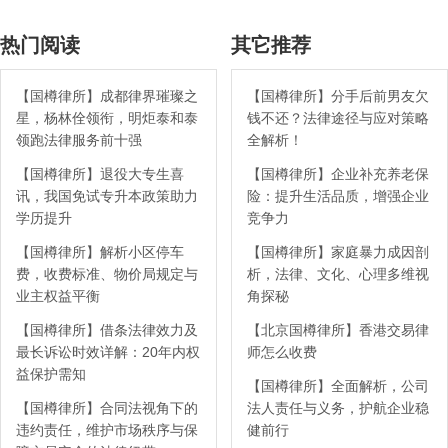
热门阅读
其它推荐
【国樽律所】成都律界璀璨之
【国樽律所】分手后前男友欠
星，杨林佺领衔，明炬泰和泰
钱不还？法律途径与应对策略
领跑法律服务前十强
全解析！
【国樽律所】退役大专生喜
【国樽律所】企业补充养老保
讯，我国免试专升本政策助力
险：提升生活品质，增强企业
学历提升
竞争力
【国樽律所】解析小区停车
【国樽律所】家庭暴力成因剖
费，收费标准、物价局规定与
析，法律、文化、心理多维视
业主权益平衡
角探秘
【国樽律所】借条法律效力及
【北京国樽律所】香港交易律
最长诉讼时效详解：20年内权
师怎么收费
益保护需知
【国樽律所】全面解析，公司
【国樽律所】合同法视角下的
法人责任与义务，护航企业稳
违约责任，维护市场秩序与保
健前行