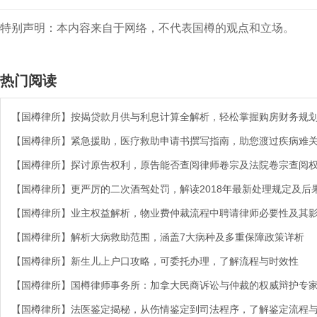
特别声明：本内容来自于网络，不代表国樽的观点和立场。
热门阅读
【国樽律所】按揭贷款月供与利息计算全解析，轻松掌握购房财务规
【国樽律所】紧急援助，医疗救助申请书撰写指南，助您渡过疾病难
【国樽律所】探讨原告权利，原告能否查阅律师卷宗及法院卷宗查阅
【国樽律所】更严厉的二次酒驾处罚，解读2018年最新处理规定及后
【国樽律所】业主权益解析，物业费仲裁流程中聘请律师必要性及其
【国樽律所】解析大病救助范围，涵盖7大病种及多重保障政策详析
【国樽律所】新生儿上户口攻略，可委托办理，了解流程与时效性
【国樽律所】国樽律师事务所：加拿大民商诉讼与仲裁的权威辩护专
【国樽律所】法医鉴定揭秘，从伤情鉴定到司法程序，了解鉴定流程