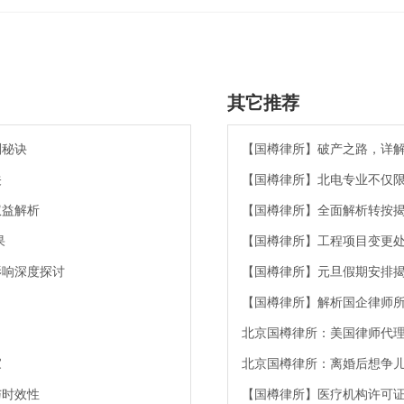
其它推荐
划秘诀
【国樽律所】破产之路，详
关
【国樽律所】北电专业不仅
权益解析
【国樽律所】全面解析转按
果
【国樽律所】工程项目变更
影响深度探讨
【国樽律所】元旦假期安排揭
【国樽律所】解析国企律师
北京国樽律所：美国律师代
家
北京国樽律所：离婚后想争
与时效性
【国樽律所】医疗机构许可