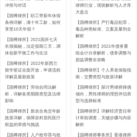
冲突与对话
律师行业，现状解析与人才库
大盘点
【国樽律所】职工带薪年休假
条例详解，满十年工龄，如何
【国樽律所】严打毒品犯罪，
享受10天年假？
毒品种类标准、立案及量刑全
解析
【国樽律所】2021国庆七天
长假揭秘，法定假期三天，调
【国樽律所】2021年债务重
休创新平衡工作与生活
组会计分录解析，债务调整与
损益调整全攻略
【国樽律所】2022年新西兰
留学签证全面开放，申请流程
【国樽律所】个人养老保险指
详解及最新政策
南：交费类型与政策详解
【国樽律所】劳动合同法解
【国樽律所】探讨男律师择偶
析，详解各类期限类型及法律
倾向，男性律师的理想伴侣类
影响
型与选择标准
【国樽律所】新农合免交年龄
【国樽律所】详解经济责任审
政策详解，保障农村居民医疗
计审前调查，关键步骤与内容
权益的举措与挑战
解析
【国樽律所】入户抢夺罪与抢
【国樽律师事务所】香港律师