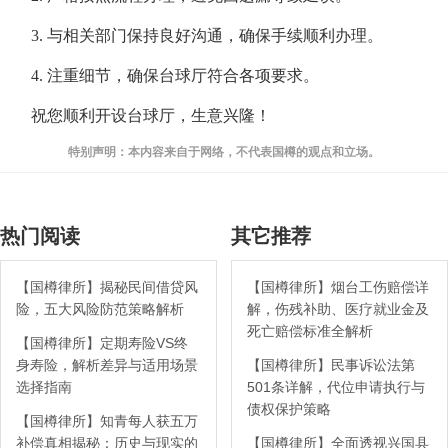
3. 与相关部门保持良好沟通，确保手续顺利办理。
4. 注重细节，确保台球厅符合各项要求。
祝您顺利开设台球厅，生意兴隆！
特别声明：本内容来自于网络，不代表国樽的观点和立场。
热门阅读
其它推荐
【国樽律所】揭秘民间借贷风
【国樽律所】烟台工伤赔偿详
险，五大风险防范策略解析
解，伤残补助、医疗就业金及
死亡赔偿标准全解析
【国樽律所】定期寿险VS终
身寿险，解析差异与适用场景
【国樽律所】民事诉讼法第
选择指南
501条详解，代位申请执行与
债权保护策略
【国樽律所】知青每人获五万
补偿真相揭秘：历史与现实的
【国樽律所】全面透视兴国县