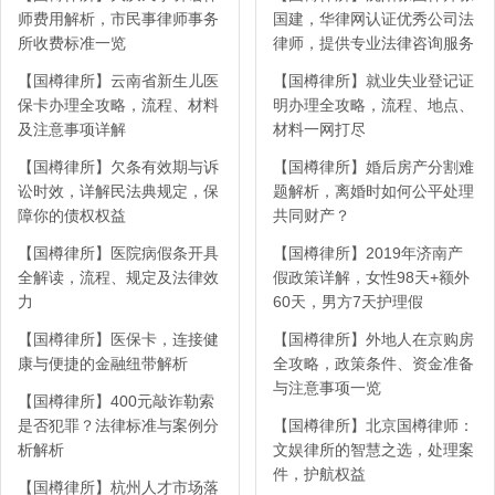
师费用解析，市民事律师事务
国建，华律网认证优秀公司法
所收费标准一览
律师，提供专业法律咨询服务
【国樽律所】云南省新生儿医
【国樽律所】就业失业登记证
保卡办理全攻略，流程、材料
明办理全攻略，流程、地点、
及注意事项详解
材料一网打尽
【国樽律所】欠条有效期与诉
【国樽律所】婚后房产分割难
讼时效，详解民法典规定，保
题解析，离婚时如何公平处理
障你的债权权益
共同财产？
【国樽律所】医院病假条开具
【国樽律所】2019年济南产
全解读，流程、规定及法律效
假政策详解，女性98天+额外
力
60天，男方7天护理假
【国樽律所】医保卡，连接健
【国樽律所】外地人在京购房
康与便捷的金融纽带解析
全攻略，政策条件、资金准备
与注意事项一览
【国樽律所】400元敲诈勒索
是否犯罪？法律标准与案例分
【国樽律所】北京国樽律师：
析解析
文娱律所的智慧之选，处理案
件，护航权益
【国樽律所】杭州人才市场落