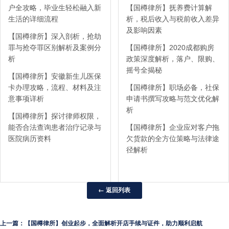
户全攻略，毕业生轻松融入新
【国樽律所】抚养费计算解
生活的详细流程
析，税后收入与税前收入差异
及影响因素
【国樽律所】深入剖析，抢劫
罪与抢夺罪区别解析及案例分
【国樽律所】2020成都购房
析
政策深度解析，落户、限购、
摇号全揭秘
【国樽律所】安徽新生儿医保
卡办理攻略，流程、材料及注
【国樽律所】职场必备，社保
意事项详析
申请书撰写攻略与范文优化解
析
【国樽律所】探讨律师权限，
能否合法查询患者治疗记录与
【国樽律所】企业应对客户拖
医院病历资料
欠货款的全方位策略与法律途
径解析
← 返回列表
上一篇：【国樽律所】创业起步，全面解析开店手续与证件，助力顺利启航