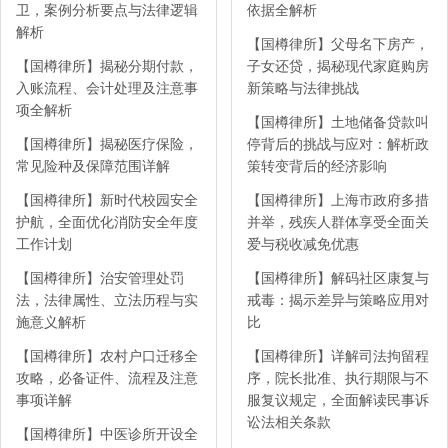
卫，案例分析要点与法律逻辑
依据全解析
解析
【国樽律所】父母名下房产，
【国樽律所】揭秘分期付款，
子女还贷，揭秘现代家庭购房
入账流程、会计处理及注意事
新策略与法律挑战
项全解析
【国樽律所】土地储备贷款叫
【国樽律所】揭秘医疗保险，
停背后的挑战与应对：解析政
常见险种及保障范围详解
策转变背后的经济影响
【国樽律所】新时代校园安全
【国樽律所】上海市政府多措
护航，全面优化消防安全年度
并举，残疾人群体享受全面关
工作计划
爱与税收减免优惠
【国樽律所】治安管理处罚
【国樽律所】解码社区康复与
法，法律属性、立法历程与实
戒毒：揭示差异与策略应用对
施意义解析
比
【国樽律所】农村户口迁移全
【国樽律所】详解司法拘留程
攻略，必备证件、流程及注意
序，院长批准、执行期限与不
事项详解
服复议规定，全面解读民事诉
讼法相关条款
【国樽律所】中医诊所开设全