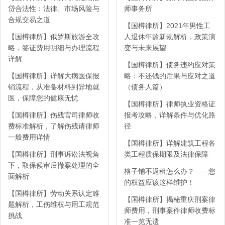
贷合法性：法律、市场风险与
师事务所
合规交易之道
【国樽律所】2021年男性工
【国樽律所】俄罗斯旅游全攻
人退休年龄新规解析，政策演
略，签证费用明细与办理流程
变与未来展望
详解
【国樽律所】债务违约应对策
【国樽律所】详解大病医保报
略：不还钱的后果与应对之道
销流程，从准备材料到异地就
（债务人篇）
医，保障您的健康无忧
【国樽律所】律师执业资格证
【国樽律所】伤残官司律师收
报考攻略，详解条件与优化路
费标准解析，了解伤残请律师
径
一般费用详情
【国樽律所】详解建筑工程各
【国樽律所】刑事诉讼法视角
类工程质保期限及法律保障
下，取保候审后撤案处理的全
格子铺不返租怎么办？——您
面解析
的权益应该这样维护！
【国樽律所】劳动关系认定难
【国樽律所】揭秘重庆刑案律
题解析，工伤维权与用工规范
师费用，刑事案件律师收费标
挑战
准一览无遗