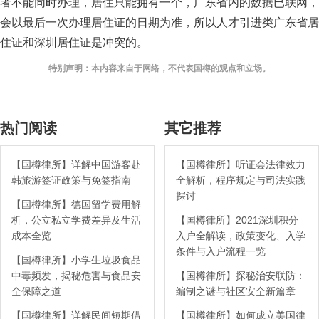
者不能同时办理，居住只能拥有一个，广东省内的数据已联网，
会以最后一次办理居住证的日期为准，所以人才引进类广东省居
住证和深圳居住证是冲突的。
特别声明：本内容来自于网络，不代表国樽的观点和立场。
热门阅读
其它推荐
【国樽律所】详解中国游客赴
【国樽律所】听证会法律效力
韩旅游签证政策与免签指南
全解析，程序规定与司法实践
探讨
【国樽律所】德国留学费用解
析，公立私立学费差异及生活
【国樽律所】2021深圳积分
成本全览
入户全解读，政策变化、入学
条件与入户流程一览
【国樽律所】小学生垃圾食品
中毒频发，揭秘危害与食品安
【国樽律所】探秘治安联防：
全保障之道
编制之谜与社区安全新篇章
【国樽律所】详解民间短期借
【国樽律所】如何成立美国律