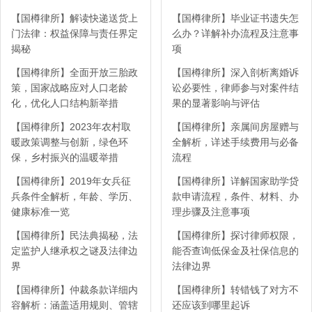
【国樽律所】解读快递送货上
【国樽律所】毕业证书遗失怎
门法律：权益保障与责任界定
么办？详解补办流程及注意事
揭秘
项
【国樽律所】全面开放三胎政
【国樽律所】深入剖析离婚诉
策，国家战略应对人口老龄
讼必要性，律师参与对案件结
化，优化人口结构新举措
果的显著影响与评估
【国樽律所】2023年农村取
【国樽律所】亲属间房屋赠与
暖政策调整与创新，绿色环
全解析，详述手续费用与必备
保，乡村振兴的温暖举措
流程
【国樽律所】2019年女兵征
【国樽律所】详解国家助学贷
兵条件全解析，年龄、学历、
款申请流程，条件、材料、办
健康标准一览
理步骤及注意事项
【国樽律所】民法典揭秘，法
【国樽律所】探讨律师权限，
定监护人继承权之谜及法律边
能否查询低保金及社保信息的
界
法律边界
【国樽律所】仲裁条款详细内
【国樽律所】转错钱了对方不
容解析：涵盖适用规则、管辖
还应该到哪里起诉