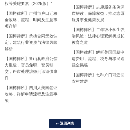
权等关键要素（2025版）”
【国樽律所】志愿服务条例深
【国樽律所】广州市户口迁移
度解读，保障权益，推动志愿
全攻略，流程、时间及注意事
服务事业健康发展
项详解
【国樽律所】二年级小学生强
【国樽律所】承揽合同无效认
吻风波：法律心理双解析成长
定，建筑行业资质与法律风险
教育之道
解析
【国樽律所】解析美国国籍申
【国樽律所】鲁山县政府公信
请费用，流程、税务与移民途
力重建，官员免职、警员移
径全揭秘
交，严肃处理涉嫌刑讯逼供事
【国樽律所】七种户口可迁回
件
农村建房
【国樽律所】四川人美国签证
攻略，详解申请流程及注意事
项
← 返回列表