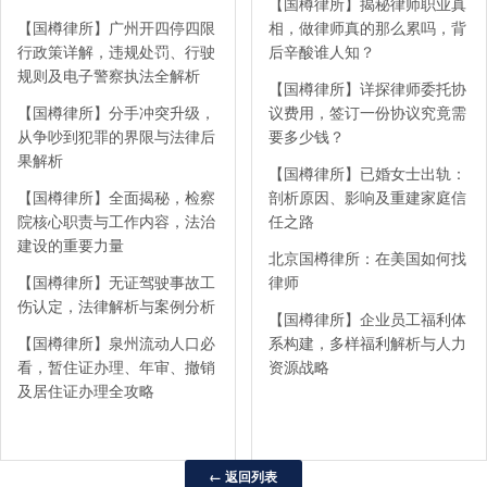
【国樽律所】揭秘律师职业真
【国樽律所】广州开四停四限
相，做律师真的那么累吗，背
行政策详解，违规处罚、行驶
后辛酸谁人知？
规则及电子警察执法全解析
【国樽律所】详探律师委托协
【国樽律所】分手冲突升级，
议费用，签订一份协议究竟需
从争吵到犯罪的界限与法律后
要多少钱？
果解析
【国樽律所】已婚女士出轨：
【国樽律所】全面揭秘，检察
剖析原因、影响及重建家庭信
院核心职责与工作内容，法治
任之路
建设的重要力量
北京国樽律所：在美国如何找
【国樽律所】无证驾驶事故工
律师
伤认定，法律解析与案例分析
【国樽律所】企业员工福利体
【国樽律所】泉州流动人口必
系构建，多样福利解析与人力
看，暂住证办理、年审、撤销
资源战略
及居住证办理全攻略
← 返回列表