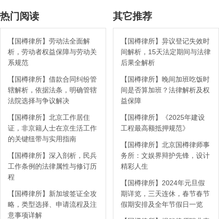
热门阅读
其它推荐
【国樽律所】劳动法全面解
【国樽律所】异议登记失效时
析，劳动者权益保障与劳动关
间解析，15天法定期间与法律
系规范
后果全解析
【国樽律所】借款合同纠纷管
【国樽律所】晚间加班吃饭时
辖解析，依据法条，明确管辖
间是否算加班？法律解析及权
法院选择与争议解决
益保障
【国樽律所】北京工作居住
【国樽律所】《2025年建设
证，非京籍人士在京生活工作
工程最高额抵押规范》
的关键纽带与实用指南
【国樽律所】北京国樽律师事
【国樽律所】深入剖析，民兵
务所：文娱界辩护先锋，设计
工作条例的法律属性与修订历
精彩人生
程
【国樽律所】2024年元旦假
【国樽律所】新加坡签证全攻
期详览，三天连休，春节春节
略，类型选择、申请流程及注
假期安排及全年节假日一览
意事项详解