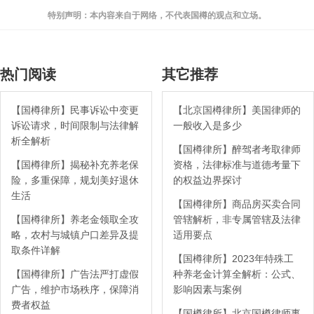
特别声明：本内容来自于网络，不代表国樽的观点和立场。
热门阅读
其它推荐
【国樽律所】民事诉讼中变更
【北京国樽律所】美国律师的
诉讼请求，时间限制与法律解
一般收入是多少
析全解析
【国樽律所】醉驾者考取律师
【国樽律所】揭秘补充养老保
资格，法律标准与道德考量下
险，多重保障，规划美好退休
的权益边界探讨
生活
【国樽律所】商品房买卖合同
【国樽律所】养老金领取全攻
管辖解析，非专属管辖及法律
略，农村与城镇户口差异及提
适用要点
取条件详解
【国樽律所】2023年特殊工
【国樽律所】广告法严打虚假
种养老金计算全解析：公式、
广告，维护市场秩序，保障消
影响因素与案例
费者权益
【国樽律所】北京国樽律师事