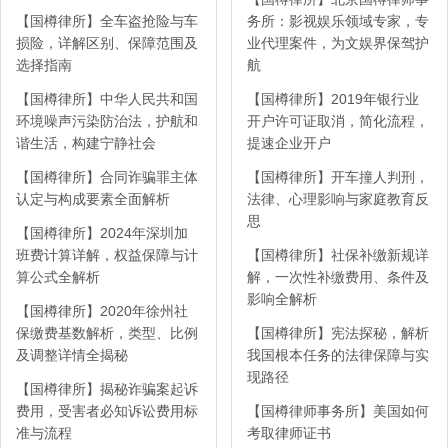
【国樽律所】全车盗抢险与车
务所：影视娱乐领域专家，专
损险，详解区别、保障范围及
业代理案件，为文娱界保驾护
选择指南
航
【国樽律所】中华人民共和国
【国樽律所】2019年银行业
环境噪声污染防治法，护航和
开户许可证取消，简化流程，
谐生活，构建宁静社会
提速企业开户
【国樽律所】合同诈骗罪主体
【国樽律所】开车撞人判刑，
认定与构成要素全面解析
法律、心理影响与家庭教育反
思
【国樽律所】2024年深圳加
班费计算详解，权益保障与计
【国樽律所】社保补缴新规详
算公式全解析
解，一次性补缴费用、条件及
影响全解析
【国樽律所】2020年徐州社
保缴费基数解析，类型、比例
【国樽律所】宪法探秘，解析
及调整详情全揭秘
我国根本任务的法律保障与实
现路径
【国樽律所】揭秘诈骗案起诉
费用，受害者必知诉讼费用标
【国樽律师事务所】美国如何
准与流程
考取律师证书