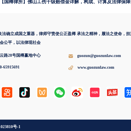
【国樽律所】佛山工伤十级赔偿金详解，构成、计算及法律保障
 良法确立成国之重器，律师守责使公正盈樽 承法之精神，履法之使命，担
会公平，以法律现社会
云路28号国樽赢地中心
guozun@guozunlaw.com
0-65915691
www.guozunlaw.com
1023810号-1