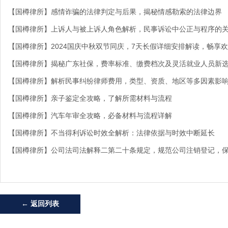
【国樽律所】感情诈骗的法律判定与后果，揭秘情感勒索的法律边界
【国樽律所】上诉人与被上诉人角色解析，民事诉讼中公正与程序的
【国樽律所】2024国庆中秋双节同庆，7天长假详细安排解读，畅享
【国樽律所】揭秘广东社保，费率标准、缴费档次及灵活就业人员新
【国樽律所】解析民事纠纷律师费用，类型、资质、地区等多因素影
【国樽律所】亲子鉴定全攻略，了解所需材料与流程
【国樽律所】汽车年审全攻略，必备材料与流程详解
【国樽律所】不当得利诉讼时效全解析：法律依据与时效中断延长
【国樽律所】公司法司法解释二第二十条规定，规范公司注销登记，
← 返回列表