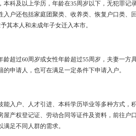
，本科及以上学历，年龄在35周岁以下，无犯罪记
策性入户还包括家庭团聚类、收养类、恢复户口类、
准予其本人和未成年子女迁入本市。
性年龄超过60周岁或女性年龄超过55周岁，夫妻一
籍的申请人，也可在满足一定条件下申请入户。
技能入户、人才引进、本科学历毕业等多种方式，积
房屋产权登记证、劳动合同等证件及资料，前往户
以满足不同人群的需求。