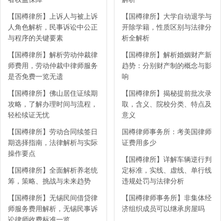
【国樽律所】上诉人与被上诉
【国樽律所】大学自动退学与
人角色解析，民事诉讼中公正
开除学籍，性质区别与法律分
与程序的关键要素
析全解析
【国樽律所】解析劳动仲裁律
【国樽律所】解析婚姻财产新
师费用，劳动仲裁中律师服务
趋势：分别财产制的概念与影
是否免费一览无遗
响
【国樽律所】佛山居住证续期
【国樽律所】揭秘提前批次录
攻略，了解办理时间与流程，
取，含义、院校分类、特点及
轻松续证无忧
意义
【国樽律所】劳动合同续签日
国樽律师事务所：考美国律师
期选择指南，法律解析与实际
证费用多少
操作要点
【国樽律所】详解车辆逆行判
【国樽律所】全面解析养老统
定标准，实线、虚线、单行线
筹，策略、挑战与未来趋势
违规处罚与法律分析
【国樽律所】无锡民间借贷律
【国樽律师事务所】非集体经
师服务费用解析，无锡民事诉
济组织成员可以继承房屋吗
讼律师收费标准一览