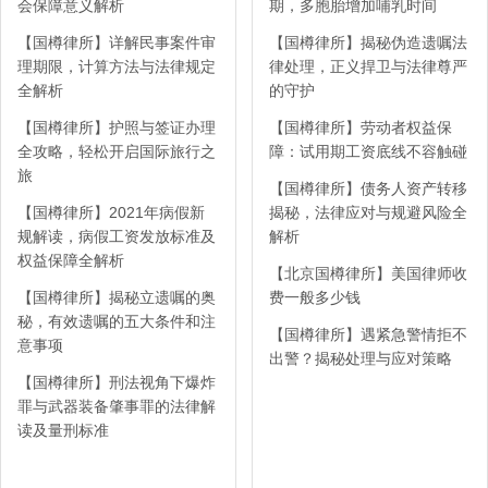
会保障意义解析
期，多胞胎增加哺乳时间
【国樽律所】详解民事案件审
【国樽律所】揭秘伪造遗嘱法
理期限，计算方法与法律规定
律处理，正义捍卫与法律尊严
全解析
的守护
【国樽律所】护照与签证办理
【国樽律所】劳动者权益保
全攻略，轻松开启国际旅行之
障：试用期工资底线不容触碰
旅
【国樽律所】债务人资产转移
【国樽律所】2021年病假新
揭秘，法律应对与规避风险全
规解读，病假工资发放标准及
解析
权益保障全解析
【北京国樽律所】美国律师收
【国樽律所】揭秘立遗嘱的奥
费一般多少钱
秘，有效遗嘱的五大条件和注
【国樽律所】遇紧急警情拒不
意事项
出警？揭秘处理与应对策略
【国樽律所】刑法视角下爆炸
罪与武器装备肇事罪的法律解
读及量刑标准