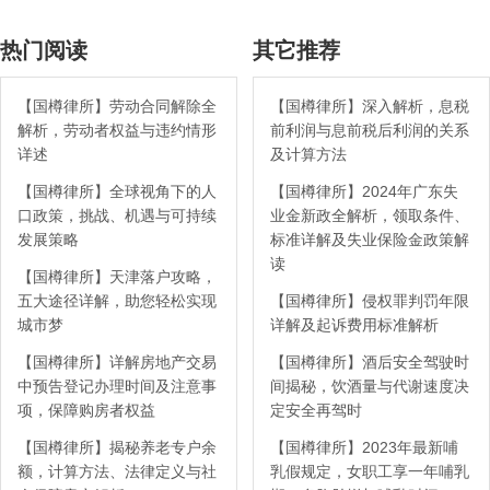
热门阅读
其它推荐
【国樽律所】劳动合同解除全
【国樽律所】深入解析，息税
解析，劳动者权益与违约情形
前利润与息前税后利润的关系
详述
及计算方法
【国樽律所】全球视角下的人
【国樽律所】2024年广东失
口政策，挑战、机遇与可持续
业金新政全解析，领取条件、
发展策略
标准详解及失业保险金政策解
读
【国樽律所】天津落户攻略，
五大途径详解，助您轻松实现
【国樽律所】侵权罪判罚年限
城市梦
详解及起诉费用标准解析
【国樽律所】详解房地产交易
【国樽律所】酒后安全驾驶时
中预告登记办理时间及注意事
间揭秘，饮酒量与代谢速度决
项，保障购房者权益
定安全再驾时
【国樽律所】揭秘养老专户余
【国樽律所】2023年最新哺
额，计算方法、法律定义与社
乳假规定，女职工享一年哺乳