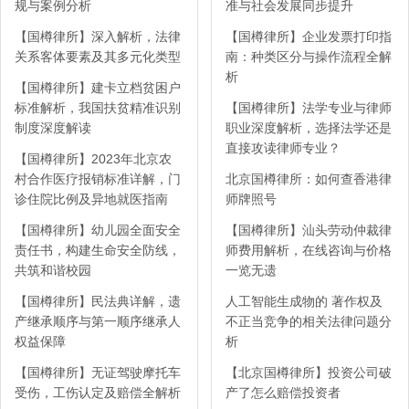
规与案例分析
准与社会发展同步提升
【国樽律所】深入解析，法律
【国樽律所】企业发票打印指
关系客体要素及其多元化类型
南：种类区分与操作流程全解
析
【国樽律所】建卡立档贫困户
标准解析，我国扶贫精准识别
【国樽律所】法学专业与律师
制度深度解读
职业深度解析，选择法学还是
直接攻读律师专业？
【国樽律所】2023年北京农
村合作医疗报销标准详解，门
北京国樽律所：如何查香港律
诊住院比例及异地就医指南
师牌照号
【国樽律所】幼儿园全面安全
【国樽律所】汕头劳动仲裁律
责任书，构建生命安全防线，
师费用解析，在线咨询与价格
共筑和谐校园
一览无遗
【国樽律所】民法典详解，遗
人工智能生成物的 著作权及
产继承顺序与第一顺序继承人
不正当竞争的相关法律问题分
权益保障
析
【国樽律所】无证驾驶摩托车
【北京国樽律所】投资公司破
受伤，工伤认定及赔偿全解析
产了怎么赔偿投资者