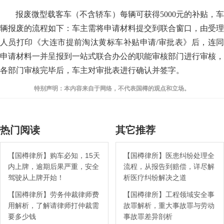
报废微型载客车（不含轿车）每辆可获得5000元的补贴，车
辆报废的流程如下：车主需将申请材料提交到联合窗口，由受理
人员打印《大连市提前淘汰黄标车补贴申请/审批表》后，连同
申请材料一并呈报到一站式联合办公的职能审核部门进行审核，
各部门审核完毕后，车主对审批表进行确认并签字。
特别声明：本内容来自于网络，不代表国樽的观点和立场。
热门阅读
其它推荐
【国樽律所】购车必知，15天
【国樽律所】医患纠纷处理全
内上牌，逾期后果严重，安全
流程，从报告到赔偿，详尽解
驾驶从上牌开始！
析医疗纠纷解决之道
【国樽律所】劳务仲裁律师费
【国樽律所】工程领域安全事
用解析，了解请律师打仲裁需
故罪解析，重大事故罪与劳动
要多少钱
事故罪差异剖析