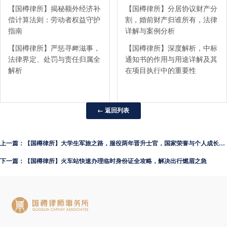
【国樽律所】揭秘额外经济补
【国樽律所】分居协议财产分
偿计算法则：劳动者权益守护
割，婚前财产归谁所有，法律
指南
详解与案例分析
【国樽律所】严惩寻衅滋事，
【国樽律所】深度解析，中标
法律界定、处罚与责任归属全
通知书的作用与用途详解及其
解析
在项目执行中的重要性
← 返回列表
上一篇：【国樽律所】大学生军旅之路，服役两年晋升士官，国家荣誉与个人成长并重
下一篇：【国樽律所】火车站快速办理临时身份证全攻略，解决出行燃眉之急