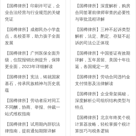
【国樽律所】印刷许可证，企
【国樽律所】深度解析，购房
业合法经营与行业规范的关键
合同签署前律师审查的必要性
凭证
与审批流程详解
【国樽律所】成都民办小学盘
【国樽律所】三种不起诉类型
点，名校荟萃，助力孩子全面
解析，法定、酌定、存疑不起
发展
诉的司法公正体现
【国樽律所】广州医保全面升
【国樽律所】中国签证有效期
级，住院报销比例提升，保障
详解，五年居留、美国十年往
更全面，2023年详细解读
返，各国规定一览
【国樽律所】宪法，铸就国家
【国樽律所】劳动合同违约金
基石，传承民族精神与历史底
支付情形及法律解读
蕴
【国樽律所】企业骨架揭秘，
【国樽律所】劳动者应对同工
深度解析公司组织结构类型与
不同酬，协商、举报、仲裁一
特点
站式维权指南
【国樽律所】北京年终奖个税
【国樽律所】试用期内辞职法
计算器攻略，轻松掌握个税计
律指南，提前通知期限详解
算技巧与税务逻辑