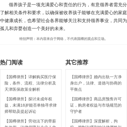
领养孩子是一项充满爱心和责任的行为，有意领养者需充分
了解相关条件和要求，以确保被收养孩子能够在充满爱心的家庭
中健康成长，也希望社会各界能够关注和支持领养事业，共同为
孤儿和弃婴创造一个美好的未来。
特别声明：本内容来自于网络，不代表国樽的观点和立场。
热门阅读
其它推荐
【国樽律所】详解购买医疗保
【国樽律所】婚内出轨一方净
险，条件、流程、法律分析及
身出户，法律、道德与协商的
天津医保政策全解析
平衡点
【国樽律所】探讨未成年权
【国樽律所】商品房预售许可
益，未满18岁能否单独寻求律
证，购房者权益与市场规范的
师帮助及提起诉讼
守护者
【国樽律所】劳动法下的带薪
【国樽律所】深度解析，拘