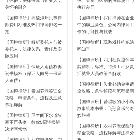
年休假，法律保障与企业人文
役、管制与缓刑的法律属性与
关怀的融合
执行差异
【国樽律所】揭秘漳州民事律
【国樽律所】探讨律师在企业
师费用标准及热门律师排名一
中的职业角色，公司内律师工
览
作的可能性与挑战
【国樽律所】解析委托人与被
【国樽律所】玩游戏挂机犯法
委托人，法律关系、责任及实
吗知乎
际应用
【国樽律所】四川社保退休年
【国樽律所】保证人追偿权诉
龄解析，标准、特殊工种及灵
讼书模板（保证人向另一保证
活就业人员政策全解读
人追偿）
【国樽律所】失业补助金申请
【国樽律所】泰国养老签证全
全攻略，条件解读与流程指南
攻略，申请条件、流程及注意
【国樽律所】爱唱歌的小小鸟
事项详解
故事绘本书香：飞翔音乐的奇
【国樽律所】卫生间下水道堵
妙旅程
塞不再头疼，教你5招轻松解
【国樽律所】农村养老保险转
决堵塞烦恼！
移全攻略，流程详解与法律分
【国樽律所】新交规详解，闯
析