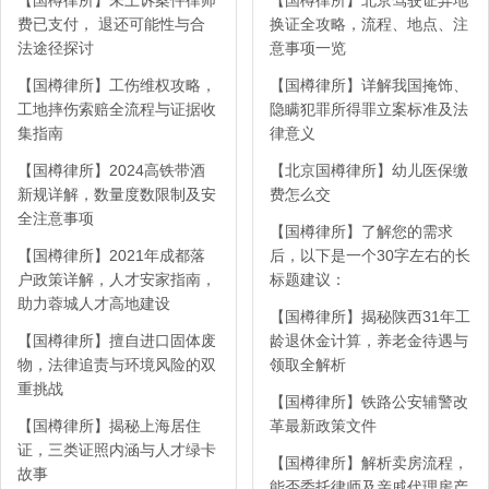
【国樽律所】未上诉案件律师
【国樽律所】北京驾驶证异地
费已支付， 退还可能性与合
换证全攻略，流程、地点、注
法途径探讨
意事项一览
【国樽律所】工伤维权攻略，
【国樽律所】详解我国掩饰、
工地摔伤索赔全流程与证据收
隐瞒犯罪所得罪立案标准及法
集指南
律意义
【国樽律所】2024高铁带酒
【北京国樽律所】幼儿医保缴
新规详解，数量度数限制及安
费怎么交
全注意事项
【国樽律所】了解您的需求
【国樽律所】2021年成都落
后，以下是一个30字左右的长
户政策详解，人才安家指南，
标题建议：
助力蓉城人才高地建设
【国樽律所】揭秘陕西31年工
【国樽律所】擅自进口固体废
龄退休金计算，养老金待遇与
物，法律追责与环境风险的双
领取全解析
重挑战
【国樽律所】铁路公安辅警改
【国樽律所】揭秘上海居住
革最新政策文件
证，三类证照内涵与人才绿卡
【国樽律所】解析卖房流程，
故事
能否委托律师及亲戚代理房产