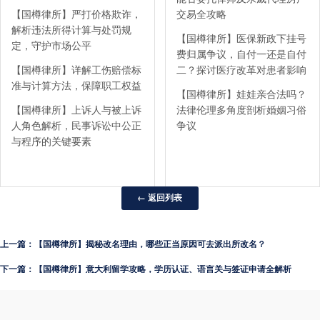
【国樽律所】严打价格欺诈，
交易全攻略
解析违法所得计算与处罚规
【国樽律所】医保新政下挂号
定，守护市场公平
费归属争议，自付一还是自付
【国樽律所】详解工伤赔偿标
二？探讨医疗改革对患者影响
准与计算方法，保障职工权益
【国樽律所】娃娃亲合法吗？
【国樽律所】上诉人与被上诉
法律伦理多角度剖析婚姻习俗
人角色解析，民事诉讼中公正
争议
与程序的关键要素
← 返回列表
上一篇：【国樽律所】揭秘改名理由，哪些正当原因可去派出所改名？
下一篇：【国樽律所】意大利留学攻略，学历认证、语言关与签证申请全解析