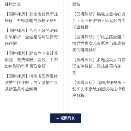
健康之道
权益
【国樽律所】北京市社保新规
【国樽律所】揭秘企业核心资
解读，补缴攻略与影响全解析
产，商业秘密的三级划分与类
型全解析
【国樽律所】合同无效的法律
后果解析，全面赔偿与法律责
【国樽律所】军旅之路受阻？
任详解
律师世家女儿参军梦与家庭背
景的碰撞解析
【国樽律所】北京养老金计算
揭秘，缴费年限、基数、工资
【国樽律所】多地流动人口管
如何影响每月领取金额
理条例解析，违规处罚措施一
览
【国樽律所】河南省医保退休
缴费年限详解，男女缴费年限
【国樽律所】我国法律视角下
及待遇条件全解析
父子关系断绝的困境与法律程
序解析
← 返回列表