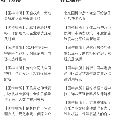
【国樽律所】工会权利：劳动
北京国樽律所：老公不给孩子
者维权之道与未来挑战
生活费怎么办
【国樽律所】北京社保缴纳攻
【国樽律所】个体工商户营业
略，详解居民与企业缴费规定
执照年审免费政策，年度报告
及时间
制度与公平经营新篇章
【国樽律所】2024年意外伤
【国樽律所】详解住房公积金
害保险全解析，保障范围、内
贷款流程，助您轻松购房，实
容与选择指南
现安居梦想
【国樽律所】劳动合同法全面
【国樽律所】解析中国与港澳
护航，孕期女职工权益保障全
台地区法定结婚年龄差异及法
解析
律适用特点
【国樽律所】工伤劳动仲裁费
【国樽律所】轻松掌握个税申
用收取标准解析，全面了解争
报，详尽查询攻略及法律解析
议金额、人数与费用关系
【国樽律所】北京国樽律师：
【国樽律所】剖析医疗广告管
音乐产业文娱案件处理专家，
理办法，规范市场，保障公众
维护权益，保障权益人的合法