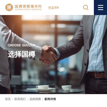
中文
/
EN
CHOOSE GUOZUN
选择国樽
首页
/
联系我们
/
选择国樽
/
新闻详情