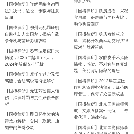
师多少钱
【国樽律所】详解网络查询司
法判决书，途径、步骤与注意
【国樽律所】购房必看，揭秘
事项
实用率、得房率与面积占比，
助你明智选房！
【国樽律所】柳州无犯罪证明
自助机助力出国梦，揭秘车载
【国樽律所】购房者维权攻
录像机与签证办理攻略
略，揭秘开发商延期交房法律
应对与胜诉策略
【国樽律所】春节法定假日大
揭秘，2025年起增至4天，
【国樽律所】双眼皮手术风险
2024年放假安排详析
揭秘，感染、不对称与修复难
题，美丽背后隐藏的隐患
【国樽律所】摩托车过户无需
驾照，合法驾驶需持证解析
【国樽律所】2012年定点医
疗机构管理办法颁布，规范医
【国樽律所】无证驾驶撞人轻
疗管理，保障群众健康权益
伤，法律处罚与责任赔偿全解
析
【国樽律所】北京国樽律师领
航，文娱直播案件无忧——专
【国樽律所】即日起生效的法
业代理，法律护航
律效力解析，合同、政策、通
知中的关键条款
【国樽律所】北京国樽律师事