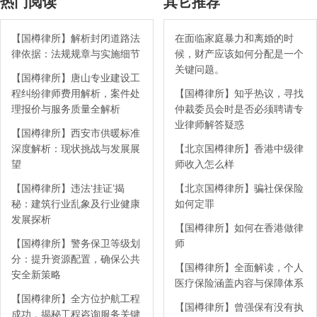
热门阅读
其它推荐
【国樽律所】解析封闭道路法
在面临家庭暴力和离婚的时
律依据：法规规章与实施细节
候，财产应该如何分配是一个
关键问题。
【国樽律所】唐山专业建设工
程纠纷律师费用解析，案件处
【国樽律所】知乎热议，寻找
理报价与服务质量全解析
仲裁委员会时是否必须聘请专
业律师解答疑惑
【国樽律所】西安市供暖标准
深度解析：现状挑战与发展展
【北京国樽律所】香港中级律
望
师收入怎么样
【国樽律所】违法‘挂证’揭
【北京国樽律所】骗社保保险
秘：建筑行业乱象及行业健康
如何定罪
发展探析
【国樽律所】如何在香港做律
【国樽律所】警务保卫等级划
师
分：提升资源配置，确保公共
【国樽律所】全面解读，个人
安全新策略
医疗保险涵盖内容与保障体系
【国樽律所】全方位护航工程
【国樽律所】曾强保有没有执
成功，揭秘工程咨询服务关键