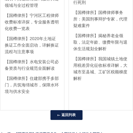
行死刑
领域与全过程管理
【国樽律所】国樽律师事务
【国樽律所】宁河区工程律师
所：美国刑事辩护专家，代理
收费标准详探，专业服务透明
疑难案件
化收费一览表
【国樽律所】揭秘养老金领
【国樽律所】2020年土地证
取，法定年龄、缴费年限与退
换证工作全面启动，详解换证
休生活规划全解析
流程与注意事项
【国樽律所】我国城镇土地使
【国樽律所】水电安装公司必
用税差异化征收标准详解，大
备资质与行业规范全面解读
城市至县城、工矿区税额梯度
【国樽律所】住建部携手多部
解析
门，共筑海绵城市，保障水环
境与供水安全
← 返回列表