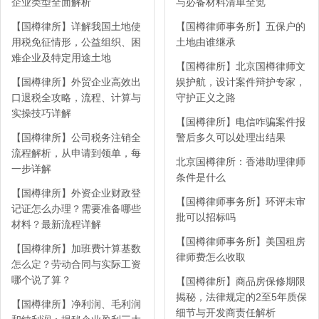
企业类型全面解析
与必备材料清单全览
【国樽律所】详解我国土地使
【国樽律师事务所】五保户的
用税免征情形，公益组织、困
土地由谁继承
难企业及特定用途土地
【国樽律所】北京国樽律师文
【国樽律所】外贸企业高效出
娱护航，设计案件辩护专家，
口退税全攻略，流程、计算与
守护正义之路
实操技巧详解
【国樽律所】电信咋骗案件报
【国樽律所】公司税务注销全
警后多久可以处理出结果
流程解析，从申请到领单，每
北京国樽律所：香港助理律师
一步详解
条件是什么
【国樽律所】外资企业财政登
【国樽律师事务所】环评未审
记证怎么办理？需要准备哪些
批可以招标吗
材料？最新流程详解
【国樽律师事务所】美国租房
【国樽律所】加班费计算基数
律师费怎么收取
怎么定？劳动合同与实际工资
哪个说了算？
【国樽律所】商品房保修期限
揭秘，法律规定的2至5年质保
【国樽律所】净利润、毛利润
细节与开发商责任解析