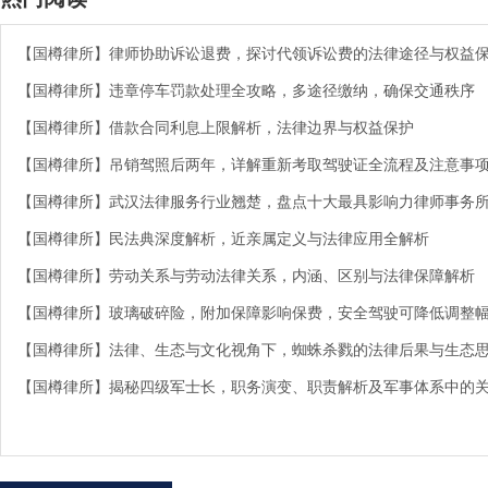
【国樽律所】律师协助诉讼退费，探讨代领诉讼费的法律途径与权益
【国樽律所】违章停车罚款处理全攻略，多途径缴纳，确保交通秩序
【国樽律所】借款合同利息上限解析，法律边界与权益保护
【国樽律所】吊销驾照后两年，详解重新考取驾驶证全流程及注意事
【国樽律所】武汉法律服务行业翘楚，盘点十大最具影响力律师事务
【国樽律所】民法典深度解析，近亲属定义与法律应用全解析
【国樽律所】劳动关系与劳动法律关系，内涵、区别与法律保障解析
【国樽律所】玻璃破碎险，附加保障影响保费，安全驾驶可降低调整
【国樽律所】法律、生态与文化视角下，蜘蛛杀戮的法律后果与生态
【国樽律所】揭秘四级军士长，职务演变、职责解析及军事体系中的