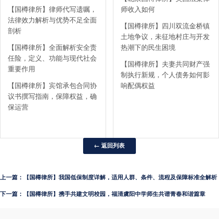
【国樽律所】律师代写遗嘱，
师收入如何
法律效力解析与优势不足全面
【国樽律所】四川双流金桥镇
剖析
土地争议，未征地村庄与开发
【国樽律所】全面解析安全责
热潮下的民生困境
任险，定义、功能与现代社会
【国樽律所】夫妻共同财产强
重要作用
制执行新规，个人债务如何影
【国樽律所】宾馆承包合同协
响配偶权益
议书撰写指南，保障权益，确
保运营
← 返回列表
上一篇：【国樽律所】我国低保制度详解，适用人群、条件、流程及保障标准全解析
下一篇：【国樽律所】携手共建文明校园，福清虞阳中学师生共谱青春和谐篇章