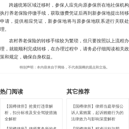
跨越统筹区域迁移时，参保人应先向原参保所在地社保机构
执行养老保险停缴手续，获取缴费凭证后再到新参保地提出转移
申请，提供相应凭证，新参保地将与原参保地联系进行关联处
理。
农村养老保险的转移手续较为繁琐，但只要按照以上流程办
理，就能顺利完成转移，在办理过程中，请务必仔细阅读相关政
策和规定，确保自身权益。
特别声明：本内容来自于网络，不代表国樽的观点和立场。
热门阅读
其它推荐
【国樽律所】抢黄灯违章解
【国樽律所】律师当庭举报公
析，扣分标准及安全驾驶措施
诉人索贿案，起诉贿赂行为的
全解析
法律效力与影响深度解析
【国樽律所】律师事务所的多
【国樽律所】精准识别与帮