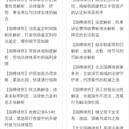
重性质解析，法律服务、经
扶，揭秘我国建档立卡贫困户
营、事业单位与法律实体的融
的认定标准及程序
合
【国樽律所】深度解析，民事
【国樽律所】法医鉴定时间限
诉讼费用收费标准全解析，保
制全解析，打架伤情鉴定到司
障您的合法权益
法鉴定，哪些细节需知晓
【国樽律所】敲诈勒索罪刑罚
【国樽律所】带薪休假制度解
解析，金额、次数、情节与刑
析，劳动法律体系中的福利保
罚标准全解析
障
【国樽律所】北京国樽律师事
【国樽律所】护照加急办理攻
务所：文娱演艺领域的法律守
略，紧急出国，快速通行指南
护者，代理案件的权威之选
【国樽律所】民法典解读，借
【国樽律所】员工持股合法性
条未标明利息，法律效力及利
解读，合规操作不违法，违规
息主张解析
行为触法律红线
【国樽律所】抢救记录6小时
【国樽律所】继父母子女关
完成，紧急医疗救援中的关键
系：挑战、策略与成功之路
时效与法律规范
【北京国樽律所】美国法案律