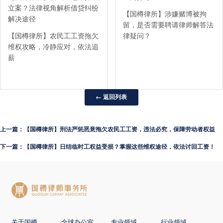
立案？法律视角解析借贷纠纷
【国樽律所】涉嫌赌博被拘
解决途径
留，是否需要聘请律师解答法
【国樽律所】农民工工资拖欠
律疑问？
维权攻略，冷静应对，依法追
薪
← 返回列表
上一篇：【国樽律所】刑法严惩恶意拖欠农民工工资，违法必究，保障劳动者权益
下一篇：【国樽律所】日结临时工权益受损？掌握这些维权途径，依法讨回工资！
关于国樽
全球办公室
专业领域
行业领域