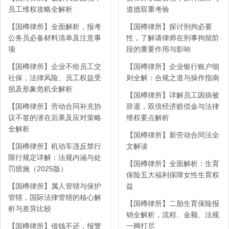
员工维权攻略全解析
道德双重考验
【国樽律所】全面解析，报考
【国樽律所】探讨刑拘必要
公务员必备材料清单及注意事
性，了解请律师在刑事拘留阶
项
段的重要作用与影响
【国樽律所】企业不给员工交
【国樽律所】企业银行账户细
社保，法律风险、员工权益受
则全解：合规之道与操作指南
损及形象危机全解析
【国樽律所】详解员工因病被
【国樽律所】劳动合同补充协
辞退，双倍经济赔偿金与法律
议不签的潜在后果及应对策略
维权要点解析
全解析
【国樽律所】新劳动合同法全
【国樽律所】机动车违反禁行
文解读
限行规定详解：法规内涵与处
【国樽律所】全面解析：生育
罚措施（2025版）
保险五大福利保障女性生育权
【国樽律所】属人管辖与保护
益
管辖，国际法律管辖的核心解
【国樽律所】二胎生育保险报
析与差异比较
销全解析，流程、金额、法规
【国樽律所】借钱不还，报警
一网打尽