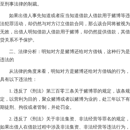
至刑事法律的制裁。
如果出借人事先知道或者应当知道借款人借款用于赌博等违
法犯罪活动，却仍然与对方订立借款合同，那么该合同将被视为
无效，出借人明知借款人借款用于赌博，却仍然提供借款，其借
贷关系不予保护。
二、法律分析：明知对方是赌博还给对方借钱，这种行为是
违法的
从法律的角度来看，明知对方是赌博还给对方借钱的行为，
具有以下违法性：
1. 违反了《刑法》第三百零三条关于赌博罪的规定，该条规
定，以营利为目的，聚众赌博或者以赌博为业的，处三年以下有
期徒刑、拘役或者管制，并处罚金。
2. 违反了《刑法》关于非法集资、非法经营等罪名的规定，
如果出借人在借款过程中涉及非法集资、非法经营等违法行为，