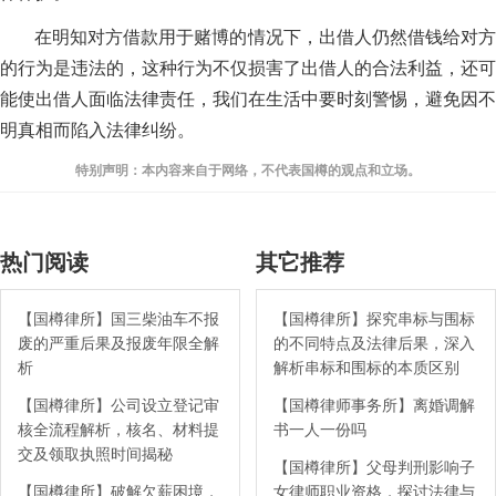
在明知对方借款用于赌博的情况下，出借人仍然借钱给对方
的行为是违法的，这种行为不仅损害了出借人的合法利益，还可
能使出借人面临法律责任，我们在生活中要时刻警惕，避免因不
明真相而陷入法律纠纷。
特别声明：本内容来自于网络，不代表国樽的观点和立场。
热门阅读
其它推荐
【国樽律所】国三柴油车不报
【国樽律所】探究串标与围标
废的严重后果及报废年限全解
的不同特点及法律后果，深入
析
解析串标和围标的本质区别
【国樽律所】公司设立登记审
【国樽律师事务所】离婚调解
核全流程解析，核名、材料提
书一人一份吗
交及领取执照时间揭秘
【国樽律所】父母判刑影响子
【国樽律所】破解欠薪困境，
女律师职业资格，探讨法律与