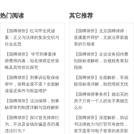
热门阅读
其它推荐
【国樽律所】红马甲生死谜
【国樽律所】北京国樽律师：
案：正义与法律的复杂交织与
直播案件辩护，文娱法界新篇
社会反思
章的引领者
【国樽律所】 毕节刑事案律
【国樽律所】企业业务招待费
师费用内幕，知名律师定价策
扣除标准解析，合规税务筹划
略及其性价比探究
指南
【国樽律所】刑事诉讼取保候
【国樽律所】全面解析，车祸
审中，保释金退不退？全面解
赔偿标准详解，助您维权无忧
读返还条件与权益维护
【国樽律师事务所】婚后买的
【国樽律所】法治保障，刑事
房子只有一个人的名字离婚怎
缺席审判制度详解与流程解析
么分
【国樽律所】探讨冒充律师行
【国樽律所】深度解析，协议
为，不涉及金钱诈骗是否仍属
书法律效力与打官司有效性，
违法行为？
签字盖章与电子签章的差异影