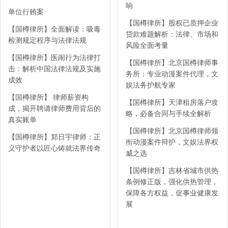
响
单位行贿案
【国樽律所】股权已质押企业
【国樽律所】全面解读：吸毒
贷款难题解析：法律、市场和
检测规定程序与法律法规
风险全面考量
【国樽律所】医闹行为法律打
【国樽律所】北京国樽律师事
击：解析中国法律法规及实施
务所：专业动漫案件代理，文
成效
娱法务护航专家
【国樽律所】 律师薪资构
【国樽律所】天津租房落户攻
成，揭开聘请律师费用背后的
略，必备合同与手续全解析
真实账单
【国樽律所】北京国樽律师领
【国樽律所】郑日宇律师：正
衔动漫案件辩护，文娱法界权
义守护者以匠心铸就法界传奇
威之选
【国樽律所】吉林省城市供热
条例修正版，强化供热管理，
保障各方权益，促事业健康发
展