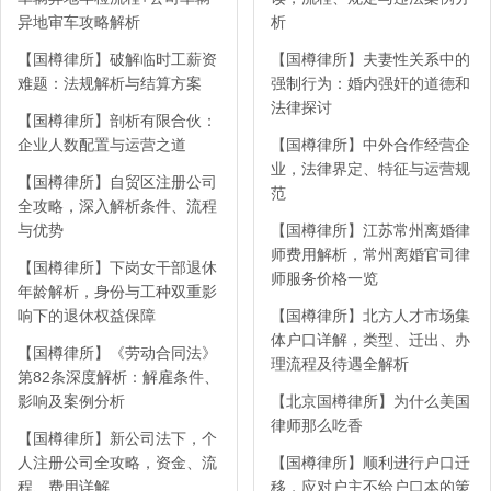
异地审车攻略解析
析
【国樽律所】破解临时工薪资
【国樽律所】夫妻性关系中的
难题：法规解析与结算方案
强制行为：婚内强奸的道德和
法律探讨
【国樽律所】剖析有限合伙：
企业人数配置与运营之道
【国樽律所】中外合作经营企
业，法律界定、特征与运营规
【国樽律所】自贸区注册公司
范
全攻略，深入解析条件、流程
与优势
【国樽律所】江苏常州离婚律
师费用解析，常州离婚官司律
【国樽律所】下岗女干部退休
师服务价格一览
年龄解析，身份与工种双重影
响下的退休权益保障
【国樽律所】北方人才市场集
体户口详解，类型、迁出、办
【国樽律所】《劳动合同法》
理流程及待遇全解析
第82条深度解析：解雇条件、
影响及案例分析
【北京国樽律所】为什么美国
律师那么吃香
【国樽律所】新公司法下，个
人注册公司全攻略，资金、流
【国樽律所】顺利进行户口迁
程、费用详解
移，应对户主不给户口本的策