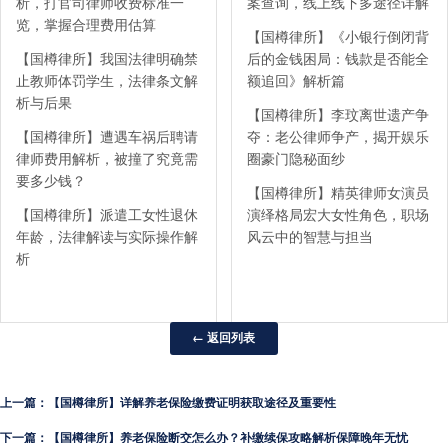
析，打官司律师收费标准一
案查询，线上线下多途径详解
览，掌握合理费用估算
【国樽律所】《小银行倒闭背
【国樽律所】我国法律明确禁
后的金钱困局：钱款是否能全
止教师体罚学生，法律条文解
额追回》解析篇
析与后果
【国樽律所】李玟离世遗产争
【国樽律所】遭遇车祸后聘请
夺：老公律师争产，揭开娱乐
律师费用解析，被撞了究竟需
圈豪门隐秘面纱
要多少钱？
【国樽律所】精英律师女演员
【国樽律所】派遣工女性退休
演绎格局宏大女性角色，职场
年龄，法律解读与实际操作解
风云中的智慧与担当
析
← 返回列表
上一篇：【国樽律所】详解养老保险缴费证明获取途径及重要性
下一篇：【国樽律所】养老保险断交怎么办？补缴续保攻略解析保障晚年无忧