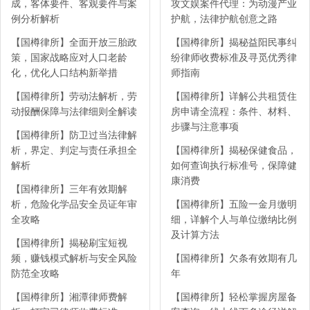
成，客体要件、客观要件与案
攻文娱案件代理：为动漫产业
例分析解析
护航，法律护航创意之路
【国樽律所】全面开放三胎政
【国樽律所】揭秘益阳民事纠
策，国家战略应对人口老龄
纷律师收费标准及寻觅优秀律
化，优化人口结构新举措
师指南
【国樽律所】劳动法解析，劳
【国樽律所】详解公共租赁住
动报酬保障与法律细则全解读
房申请全流程：条件、材料、
步骤与注意事项
【国樽律所】防卫过当法律解
析，界定、判定与责任承担全
【国樽律所】揭秘保健食品，
解析
如何查询执行标准号，保障健
康消费
【国樽律所】三年有效期解
析，危险化学品安全员证年审
【国樽律所】五险一金月缴明
全攻略
细，详解个人与单位缴纳比例
及计算方法
【国樽律所】揭秘刷宝短视
频，赚钱模式解析与安全风险
【国樽律所】欠条有效期有几
防范全攻略
年
【国樽律所】湘潭律师费解
【国樽律所】轻松掌握房屋备