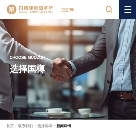
中文
/
EN
CHOOSE GUOZUN
选择国樽
首页
/
联系我们
/
选择国樽
/
新闻详情