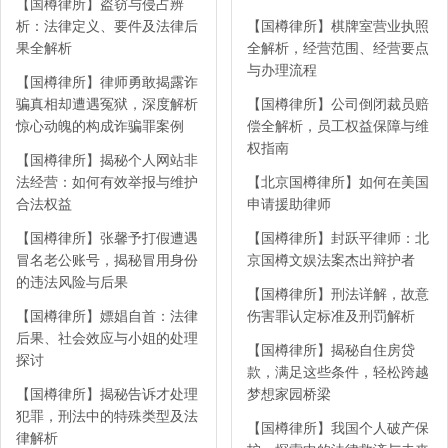
【国樽律所】盗窃与侵占辨
析：法律定义、要件及法律后
【国樽律所】棋牌室营业执照
果全解析
全解析，经营范围、经营要点
与办理流程
【国樽律所】律师勇敢揭露诈
骗真相却遭遇冤狱，深度解析
【国樽律所】公司倒闭裁员赔
惊心动魄的构成诈骗罪案例
偿全解析，员工权益保障与维
权指南
【国樽律所】揭秘个人网站非
法经营：如何有效举报与维护
【北京国樽律所】如何在美国
合法权益
申请援助律师
【国樽律所】张馨予打假遭遇
【国樽律所】封跃平律师：北
冒名老公账号，揭秘冒用身份
京国樽文娱法案杰出辩护者
的违法风险与后果
【国樽律所】刑法详解，故意
【国樽律所】嫖娼自首：法律
伤害罪认定标准及刑罚解析
后果、社会效应与小姐的处理
【国樽律所】揭秘自住房贷
探讨
款，满足这些条件，轻松跨越
【国樽律所】揭秘告诉才处理
梦想家园桥梁
犯罪，刑法中的特殊类型及法
【国樽律所】我国个人破产保
律解析