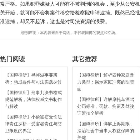
常严格。如果犯罪嫌疑人可能有不被判刑的机会，至少从公安机
关开始，就可能不会将案件移交给检察院申请逮捕。既然已经批
准逮捕，却又不起诉，这也是对司法资源的浪费。
特别声明：本内容来自于网络，不代表国樽的观点和立场。
热门阅读
其它推荐
【国樽律所】寻衅滋事罪辨
【国樽律所】解析四种家庭暴
析：构成要件与司法实践探讨
力类型：揭示家庭冲突的阴暗
面
【国樽律所】刑事判决书格式
规范解析，法律权威文书制作
【国樽律所】详解摩托车酒驾
与解读
处罚标准，罚款、拘留及驾驶
证暂扣全解析
【国樽律所】小偷盗窃受伤法
律责任探析：受害者责任与防
【国樽律所】详解上诉期限，
卫限度的界定
法治社会中当事人权益保障的
关键