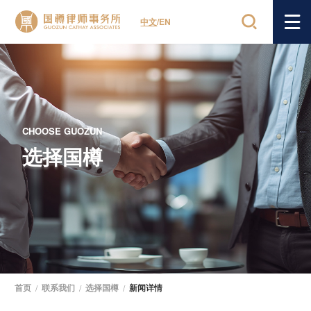
中文
/
EN
CHOOSE GUOZUN
选择国樽
首页
/
联系我们
/
选择国樽
/
新闻详情