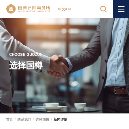
中文
/
EN
CHOOSE GUOZUN
选择国樽
首页
/
联系我们
/
选择国樽
/
新闻详情