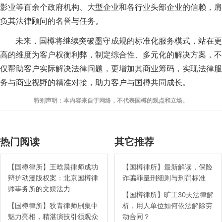
影业等百余个政府机构、大型企业和各行业头部企业的信赖，肩
负其法律顾问的名誉与任务。
未来，国樽将继续突破墨守成规的标准化服务模式，站在更
高的维度为客户权衡利弊，制定综合性、多元化的解决方案，不
仅帮助客户实际解决法律问题，更增加其商业筹码，实现法律服
务与商业视野的精准对接，助力客户与国樽共同成长。
特别声明：本内容来自于网络，不代表国樽的观点和立场。
热门阅读
其它推荐
【国樽律所】王晗晨律师成功
【国樽律所】最新解读，保险
辩护动漫版权案：北京国樽律
诈骗罪量刑细则与刑罚标准
师事务所的文娱法力
【国樽律所】旷工30天法律解
【国樽律所】狄青律师剧集中
析，用人单位如何依法解除劳
魅力亮相，精湛演技引领观众
动合同？