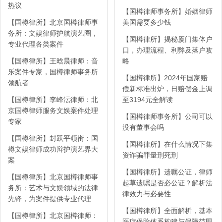
热议
【国樽律师事务所】婚姻律师
【国樽律所】北京国樽律师事
美国需要多少钱
务所：文娱律师护航演艺圈，
【国樽律所】揭秘厦门集体户
专业代理各类案件
口，办理流程、利弊及落户攻
【国樽律所】王晗晨律师：音
略
乐案件专家，国樽律师事务所
【国樽律所】2024年国家赔
领航者
偿新标准出炉，日赔偿金上调
【国樽律所】李峰沄律师：北
至3194元全解读
京国樽律师服务文娱案件处理
【国樽律师事务所】公司可以
专家
没有董事会吗
【国樽律所】封跃平领衔：国
【国樽律所】在什么情况下集
樽文娱律师成功辩护演艺界大
资诈骗罪量刑死刑
案
【国樽律所】遗嘱公证，律师
【国樽律所】北京国樽律师事
起草遗嘱是否必公证？解析法
务所：艺术与文娱领域的法律
律效力与必要性
先锋，为案件提供专业代理
【国樽律所】全面解析，基本
【国樽律所】北京国樽律师：
医疗保险体系构建与保障范围