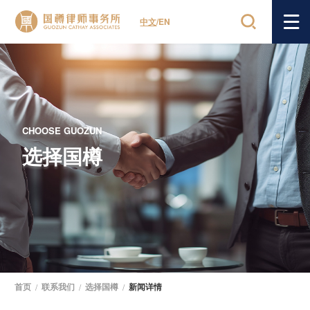
中文
/
EN
CHOOSE GUOZUN
选择国樽
首页
/
联系我们
/
选择国樽
/
新闻详情