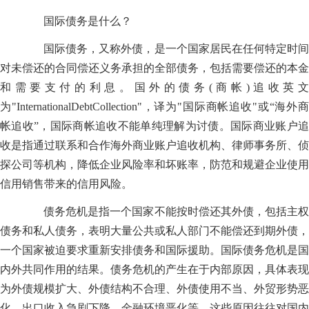
国际债务是什么？
国际债务，又称外债，是一个国家居民在任何特定时间
对未偿还的合同偿还义务承担的全部债务，包括需要偿还的本金
和需要支付的利息。国外的债务(商帐)追收英文
为"InternationalDebtCollection"，译为"国际商帐追收"或“海外商
帐追收”，国际商帐追收不能单纯理解为讨债。国际商业账户追
收是指通过联系和合作海外商业账户追收机构、律师事务所、侦
探公司等机构，降低企业风险率和坏账率，防范和规避企业使用
信用销售带来的信用风险。
债务危机是指一个国家不能按时偿还其外债，包括主权
债务和私人债务，表明大量公共或私人部门不能偿还到期外债，
一个国家被迫要求重新安排债务和国际援助。国际债务危机是国
内外共同作用的结果。债务危机的产生在于内部原因，具体表现
为外债规模扩大、外债结构不合理、外债使用不当、外贸形势恶
化、出口收入急剧下降、金融环境恶化等。这些原因往往对国内